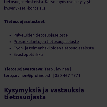
tietosuojaselosteista. Katso myös usein kysytyt
kysymykset -kohta alla.
Tietosuojaselosteet
Palveluiden tietosuojaseloste
Prospektitietojen tietosuojaseloste
Työn- ja toimenhakijoiden tietosuojaseloste
Evästepolitiikka
Tietosuojavastaava:
Tero Järvinen |
tero.jarvinen@profinder.fi |
050 467 7771
Kysymyksiä ja vastauksia
tietosuojasta