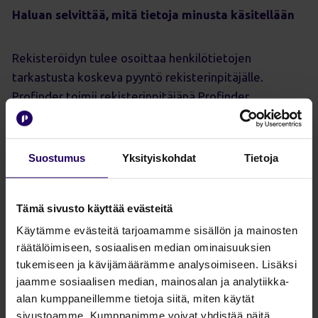
Haluan selvittää, mitä tietoja minusta käsitellään
Rekisteröidyn tulee osoittaa henkilötietojen
tarkastusta koskeva pyyntö rekisterinpitäjälle.
Profinder toimii rekisterinpitäjänä Profinder
puhelinluettelotiedoille, Profinder päättäjätiedoille
sekä Profinderin asiakkaiden ja prospektien
työntekijöiden henkilötiedoille.
Suostumus
Yksityiskohdat
Tietoja
Voit tarkastaa omat tietosi Profinderin
Tämä sivusto käyttää evästeitä
rekistereissä
tästä.
Näitä tietoja koskevat pyyntösi
Käytämme evästeitä tarjoamamme sisällön ja mainosten
voit myös osoittaa Profinderille sähköpostitse
räätälöimiseen, sosiaalisen median ominaisuuksien
osoitteeseen
tuki@profinder.fi
.
tukemiseen ja kävijämäärämme analysoimiseen. Lisäksi
jaamme sosiaalisen median, mainosalan ja analytiikka-
Muussa tapauksessa rekisterinpitäjä henkilötiedoillesi
alan kumppaneillemme tietoja siitä, miten käytät
sivustoamme. Kumppanimme voivat yhdistää näitä
on Profinderin kumppani ja/tai Profinderin asiakas.