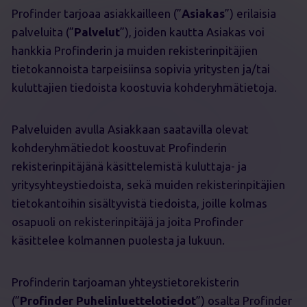
Profinder tarjoaa asiakkailleen (”
Asiakas
”) erilaisia
palveluita (”
Palvelut
”), joiden kautta Asiakas voi
hankkia Profinderin ja muiden rekisterinpitäjien
tietokannoista tarpeisiinsa sopivia yritysten ja/tai
kuluttajien tiedoista koostuvia kohderyhmätietoja.
Palveluiden avulla Asiakkaan saatavilla olevat
kohderyhmätiedot koostuvat Profinderin
rekisterinpitäjänä käsittelemistä kuluttaja- ja
yritysyhteystiedoista, sekä muiden rekisterinpitäjien
tietokantoihin sisältyvistä tiedoista, joille kolmas
osapuoli on rekisterinpitäjä ja joita Profinder
käsittelee kolmannen puolesta ja lukuun.
Profinderin tarjoaman yhteystietorekisterin
(”
Profinder Puhelinluettelotiedot
”) osalta Profinder