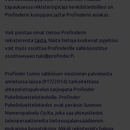
tapauksessa rekisterinpitäjä henkilötiedoillesi on
Profinderin kumppani ja/tai Profinderin asiakas.
Voit poistaa omat tietosi Profinderin
rekistereistä
tästä.
Näitä tietoja koskevat pyyntösi
voit myös osoittaa Profinderille sähköpostitse
osoitteeseen
tuki@profinder.fi
.
Profinder toimii sähköisen viestinnän palveluista
annetussa laissa (917/2014) tarkoitettuna
yhteystietopalvelun tarjoajana Profinder
Puhelinluettelotiedoille. Profinder
Puhelinluettelotiedot ovat peräisin Suomen
Numeropalvelu Oy:lta, joka saa yhteystiedot
teleoperaattoreilta tietosuojalainsäädännön
mukaisina luovutuksina. Mikäli rekisteröity haluaa