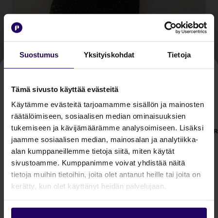
Yliopistomedia
auttaa
Suostumus
Yksityiskohdat
Tietoja
yrityksiä osaajapulassa
Tämä sivusto käyttää evästeitä
Iiris Seppälän luotsaama
Käytämme evästeitä tarjoamamme sisällön ja mainosten
Kokeile Profinderia 14 päivää 
Yliopistomedia auttaa yrityksiä
räätälöimiseen, sosiaalisen median ominaisuuksien
maksutta!
taistossa hyvistä tulevaisuuden
tukemiseen ja kävijämäärämme analysoimiseen. Lisäksi
P
Säästä aikaa ja aloita tehokas 
jaamme sosiaalisen median, mainosalan ja analytiikka-
osaajista.
prospektointi jo tänään. 
alan kumppaneillemme tietoja siitä, miten käytät
sivustoamme. Kumppanimme voivat yhdistää näitä
tietoja muihin tietoihin, joita olet antanut heille tai joita on
Lue lisää
kerätty, kun olet käyttänyt heidän palvelujaan.
Aloita kokeilu