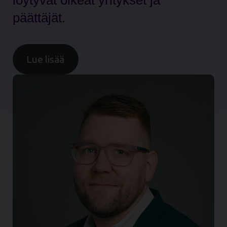
löytyvät oikeat yritykset ja
päättäjät.
Lue lisää