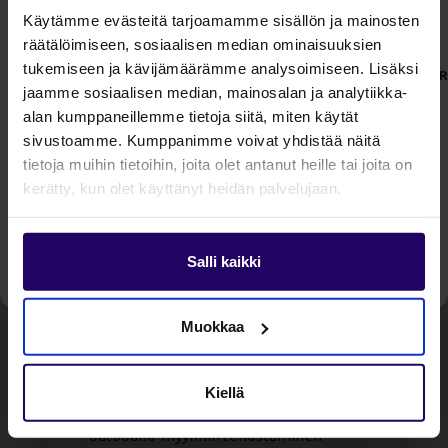
Käytämme evästeitä tarjoamamme sisällön ja mainosten
Kokeile Profinderia 14 päivää 
räätälöimiseen, sosiaalisen median ominaisuuksien
maksutta!
tukemiseen ja kävijämäärämme analysoimiseen. Lisäksi
P
Säästä aikaa ja aloita tehokas 
jaamme sosiaalisen median, mainosalan ja analytiikka-
prospektointi jo tänään. 
alan kumppaneillemme tietoja siitä, miten käytät
sivustoamme. Kumppanimme voivat yhdistää näitä
tietoja muihin tietoihin, joita olet antanut heille tai joita on
kerätty, kun olet käyttänyt heidän palvelujaan.
Aloita kokeilu
Salli kaikki
Profinder integroituna HubSpottiin
Muokkaa
tekee myynnin hallinnasta
vähintäänkin järkevää. Ajantasainen
data pitää inbound-liidien ylläpidon
Kiellä
helppona, koska aikaa ei kulu
manuaaliseen pävittämiseen. Lisäksi
outbound-myynnin tehostaminen