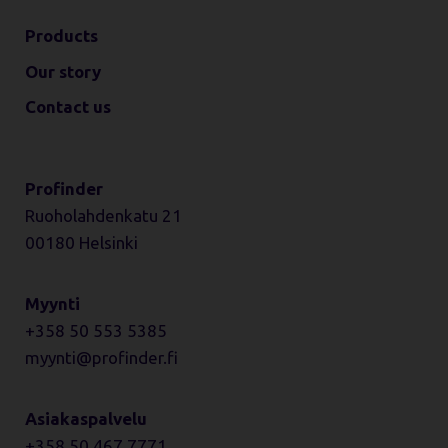
Products
Our story
Contact us
Profinder
Ruoholahdenkatu 21
00180 Helsinki
Myynti
+358 50 553 5385
myynti
profinder.fi
Asiakaspalvelu
+358 50 467 7771