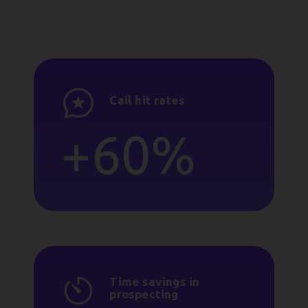
Call hit rates
+60%
Time savings in
prospecting