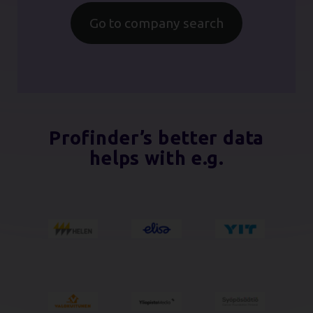
Go to company search
Profinder’s better data
helps with e.g.
Helen
Elisa
YIT
Valokuitunen
Yliopistomedia
Syöpäsäätiö