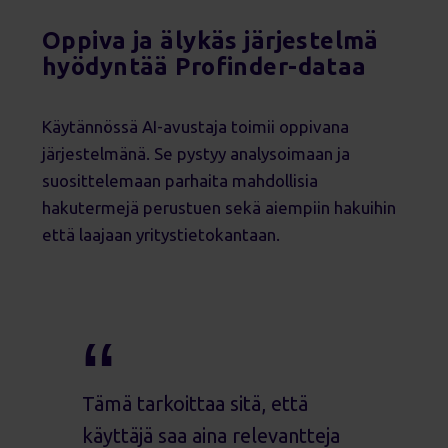
Oppiva ja älykäs järjestelmä
hyödyntää Profinder-dataa
Käytännössä AI-avustaja toimii oppivana
järjestelmänä. Se pystyy analysoimaan ja
suosittelemaan parhaita mahdollisia
hakutermejä perustuen sekä aiempiin hakuihin
että laajaan yritystietokantaan.
Tämä tarkoittaa sitä, että
käyttäjä saa aina relevantteja