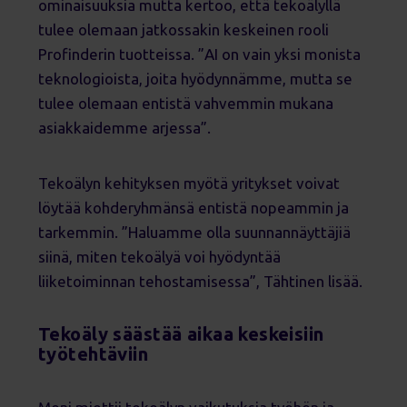
ominaisuuksia mutta kertoo, että tekoälyllä
tulee olemaan jatkossakin keskeinen rooli
Profinderin tuotteissa. ”AI on vain yksi monista
teknologioista, joita hyödynnämme, mutta se
tulee olemaan entistä vahvemmin mukana
asiakkaidemme arjessa”.
Tekoälyn kehityksen myötä yritykset voivat
löytää kohderyhmänsä entistä nopeammin ja
tarkemmin. ”Haluamme olla suunnannäyttäjiä
siinä, miten tekoälyä voi hyödyntää
liiketoiminnan tehostamisessa”, Tähtinen lisää.
Tekoäly säästää aikaa
keskeisiin
työtehtäviin