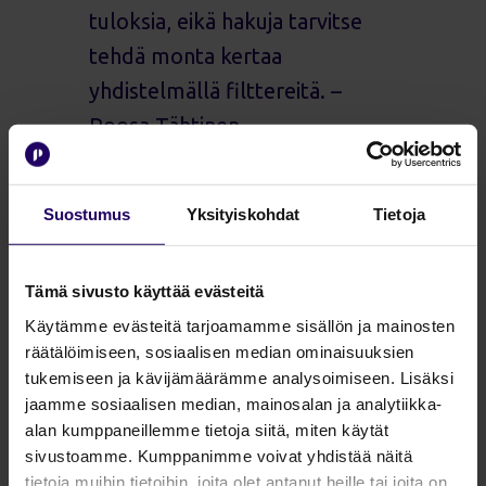
tuloksia, eikä hakuja tarvitse
tehdä monta kertaa
yhdistelmällä filttereitä. –
Roosa Tähtinen
Suostumus
Yksityiskohdat
Tietoja
Tämä sivusto käyttää evästeitä
Lisää Profinderista
Käytämme evästeitä tarjoamamme sisällön ja mainosten
räätälöimiseen, sosiaalisen median ominaisuuksien
tukemiseen ja kävijämäärämme analysoimiseen. Lisäksi
Luotettavia hakutuloksia
jaamme sosiaalisen median, mainosalan ja analytiikka-
alan kumppaneillemme tietoja siitä, miten käytät
Profinderin AI-avustaja on suunniteltu
sivustoamme. Kumppanimme voivat yhdistää näitä
toimimaan hallitusti ja luotettavasti. ”Se ei
tietoja muihin tietoihin, joita olet antanut heille tai joita on