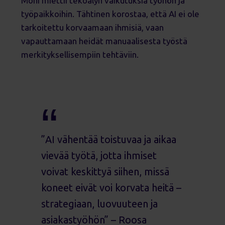
Moni miettii tekoälyn vaikutuksia työhön ja
työpaikkoihin. Tähtinen korostaa, että AI ei ole
tarkoitettu korvaamaan ihmisiä, vaan
vapauttamaan heidät manuaalisesta työstä
merkityksellisempiin tehtäviin.
”AI vähentää toistuvaa ja aikaa
vievää työtä, jotta ihmiset
voivat keskittyä siihen, missä
koneet eivät voi korvata heitä –
strategiaan, luovuuteen ja
asiakastyöhön” – Roosa