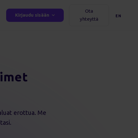
Ota
Kirjaudu sisään
EN
yhteyttä
aimet
haluat erottua. Me
asi.