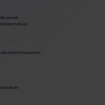
ella asuvat
hderyhmän mukaan.
käydä myös toteutuksen
oteutuksen