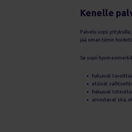
Kenelle pal
Palvelu sopii yrityksil
jää oman tiimin hoidet
Se sopii hyvin esimerkik
haluavat tavoitta
etsivät vaihtoeht
haluavat toteutta
arvostavat sitä, 