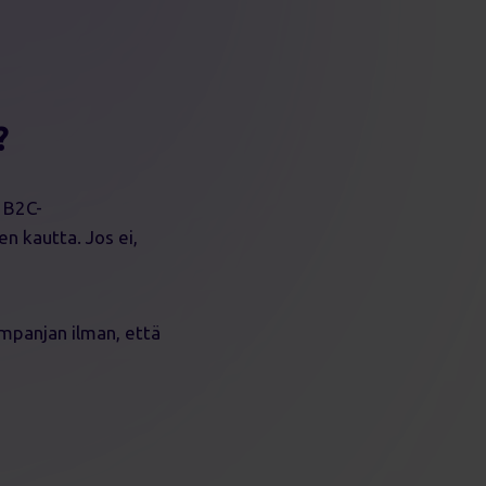
?
i B2C-
n kautta. Jos ei,
ampanjan ilman, että