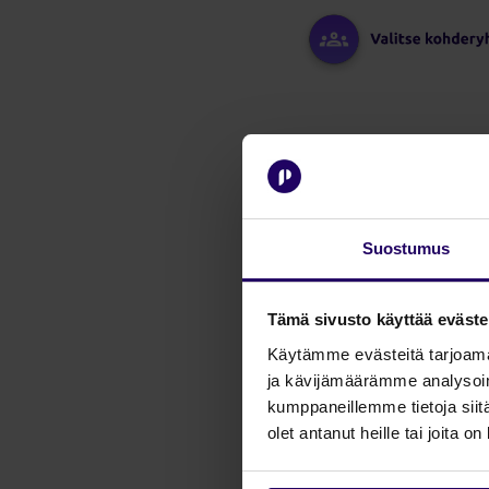
Miksi fyysin
Kirje huomataan eri t
Suostumus
Fyysinen kirje erottuu 
Tämä sivusto käyttää eväste
Viesti tuntuu henkil
Käytämme evästeitä tarjoama
Nimellä ja osoitteella
ja kävijämäärämme analysoim
vastaanotettu digitaal
kumppaneillemme tietoja siitä
olet antanut heille tai joita o
Kohdennus tekee kam
Kun viesti lähetetään o