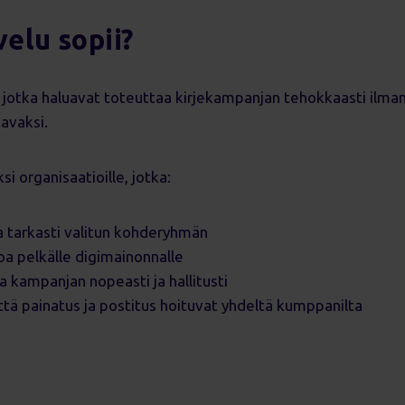
velu sopii?
le, jotka haluavat toteuttaa kirjekampanjan tehokkaasti ilma
tavaksi.
si organisaatioille, jotka:
a tarkasti valitun kohderyhmän
oa pelkälle digimainonnalle
a kampanjan nopeasti ja hallitusti
että painatus ja postitus hoituvat yhdeltä kumppanilta