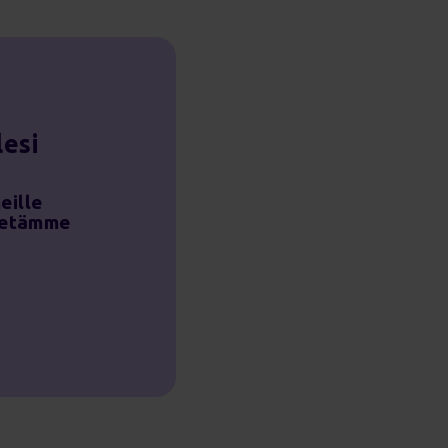
lesi
eille
ähetämme