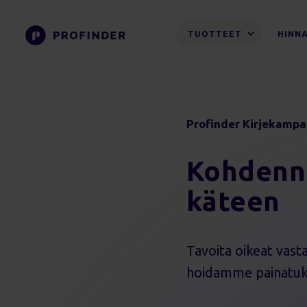
TUOTTEET
HINN
Profinder Kirjekampa
K
ohdenn
käteen
Tavoita oikeat vasta
hoidamme painatuks