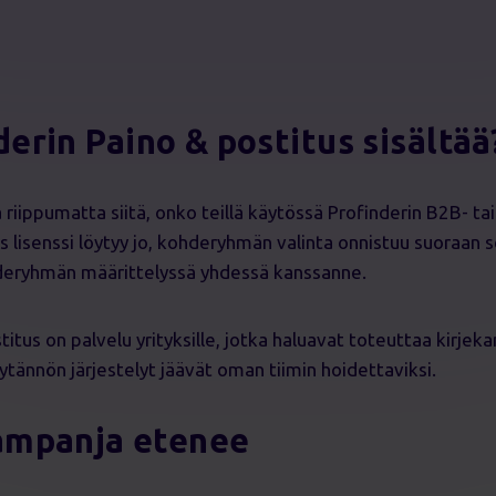
derin Paino & postitus sisältää
 riippumatta siitä, onko teillä käytössä Profinderin B2B- ta
lisenssi löytyy jo, kohderyhmän valinta onnistuu suoraan se
eryhmän määrittelyssä yhdessä kanssanne.
titus on palvelu yrityksille, jotka haluavat toteuttaa kirjek
äytännön järjestelyt jäävät oman tiimin hoidettaviksi.
kampanja etenee