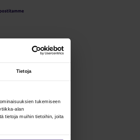
Tietoja
aalisesti.
 ominaisuuksien tukemiseen
in massaviestinä
tiikka-alan
ietoja muihin tietoihin, joita
i, vaan sillä on