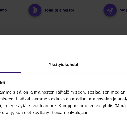
en kirje toimii?
avalla
Yksityiskohdat
ympäristössä, jossa suuri osa markkinoinnista tapahtuu digit
itä
ökohtaisemmalta
mme sisällön ja mainosten räätälöimiseen, sosiaalisen median
 kohdennettu kirje koetaan usein henkilökohtaisemmaksi ku
iseen. Lisäksi jaamme sosiaalisen median, mainosalan ja analy
inen mainonta.
, miten käytät sivustoamme. Kumppanimme voivat yhdistää näitä t
n kerätty, kun olet käyttänyt heidän palvelujaan.
panjasta relevantimman
ikealle kohderyhmälle, kampanja ei jää pelkäksi näkyvyydeks