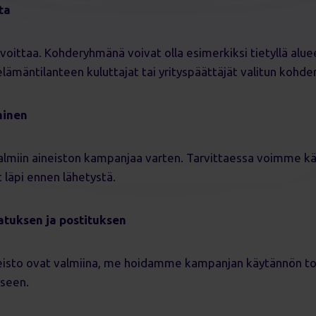
ta
avoittaa. Kohderyhmänä voivat olla esimerkiksi tietyllä alue
 elämäntilanteen kuluttajat tai yrityspäättäjät valitun ko
minen
valmiin aineiston kampanjaa varten. Tarvittaessa voimme 
läpi ennen lähetystä.
tuksen ja postituksen
eisto ovat valmiina, me hoidamme kampanjan käytännön t
kseen.