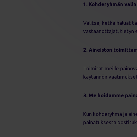
1. Kohderyhmän valin
Valitse, ketkä haluat t
vastaanottajat, tietyn
2. Aineiston toimitta
Toimitat meille paino
käytännön vaatimukset 
3. Me hoidamme paina
Kun kohderyhmä ja ain
painatuksesta postitu