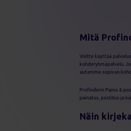
Mitä Profin
Voitte käyttää palvelua
kohderyhmäpalvelu. Jos 
autamme sopivan kohd
Profinderin Paino & pos
painatus, postitus ja k
Näin kirje