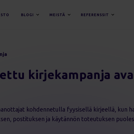
ASTO
BLOGI
MEISTÄ
REFERENSSIT
nja
ettu kirjekampanja av
anottajat kohdennetulla fyysisellä kirjeellä, kun 
en, postituksen ja käytännön toteutuksen puolest