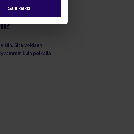
Salli kaikki
ii?
isiin. Sitä voidaan
kyvämmin kuin pelkällä