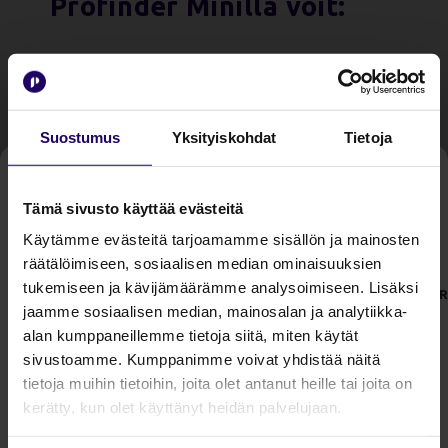
Profinder Minillä voit:
Hakea yrityksiä ja päättäjiä yhdestä
hakukentästä
Tarkistaa perustiedot ja taloustiedot
Suostumus
Yksityiskohdat
Tietoja
nopeasti
Katsoa puhelinnumeron ja soittaa
suoraan sovelluksesta
Tämä sivusto käyttää evästeitä
Selata omia kohderyhmälistoja ja edetä
Käytämme evästeitä tarjoamamme sisällön ja mainosten
Kokeile Profinderia 14 päivää 
kontaktista seuraavaan
räätälöimiseen, sosiaalisen median ominaisuuksien
maksutta!
Nähdä kuka soittaa
tukemiseen ja kävijämäärämme analysoimiseen. Lisäksi
P
Säästä aikaa ja aloita tehokas 
jaamme sosiaalisen median, mainosalan ja analytiikka-
prospektointi jo tänään. 
alan kumppaneillemme tietoja siitä, miten käytät
Profinder Minissä on soittajan
sivustoamme. Kumppanimme voivat yhdistää näitä
tunnistus, joka on toistaiseksi saatavilla
tietoja muihin tietoihin, joita olet antanut heille tai joita on
Android-puhelimille.
kerätty, kun olet käyttänyt heidän palvelujaan.
Aloita kokeilu