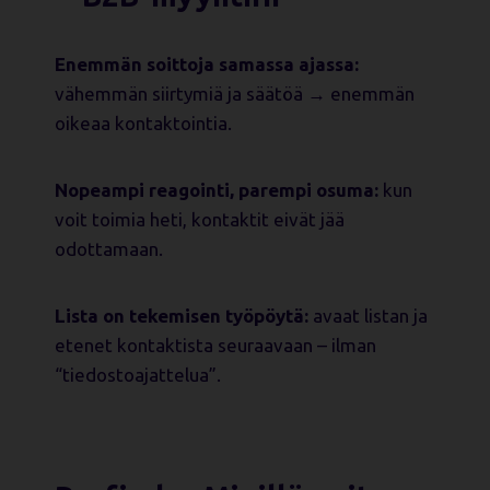
Enemmän soittoja samassa ajassa:
vähemmän siirtymiä ja säätöä → enemmän
oikeaa kontaktointia.
Nopeampi reagointi, parempi osuma:
kun
voit toimia heti, kontaktit eivät jää
odottamaan.
Lista on tekemisen työpöytä:
avaat listan ja
etenet kontaktista seuraavaan – ilman
“tiedostoajattelua”.