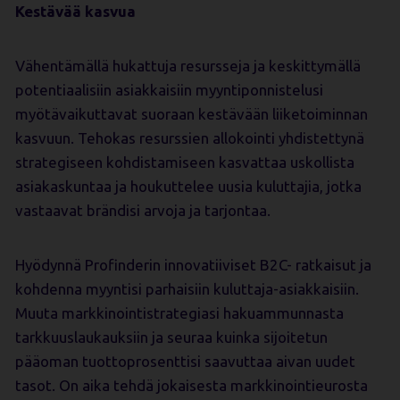
Kestävää kasvua
Vähentämällä hukattuja resursseja ja keskittymällä
potentiaalisiin asiakkaisiin myyntiponnistelusi
myötävaikuttavat suoraan kestävään liiketoiminnan
kasvuun. Tehokas resurssien allokointi yhdistettynä
strategiseen kohdistamiseen kasvattaa uskollista
asiakaskuntaa ja houkuttelee uusia kuluttajia, jotka
vastaavat brändisi arvoja ja tarjontaa.
Hyödynnä Profinderin innovatiiviset B2C- ratkaisut ja
kohdenna myyntisi parhaisiin kuluttaja-asiakkaisiin.
Muuta markkinointistrategiasi hakuammunnasta
tarkkuuslaukauksiin ja seuraa kuinka sijoitetun
pääoman tuottoprosenttisi saavuttaa aivan uudet
tasot. On aika tehdä jokaisesta markkinointieurosta