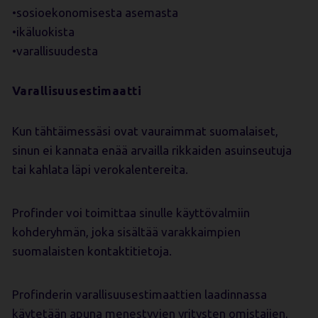
•sosioekonomisesta asemasta
•ikäluokista
•varallisuudesta
Varallisuusestimaatti
Kun tähtäimessäsi ovat vauraimmat suomalaiset,
sinun ei kannata enää arvailla rikkaiden asuinseutuja
tai kahlata läpi verokalentereita.
Profinder voi toimittaa sinulle käyttövalmiin
kohderyhmän, joka sisältää varakkaimpien
suomalaisten kontaktitietoja.
Profinderin varallisuusestimaattien laadinnassa
käytetään apuna menestyvien yritysten omistajien,