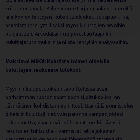
kriteerien avulla. Palvelumme tarjoaa hakukriteereitä
niin kovien faktojen, kuten tuloluokat, sukupuoli, ikä,
asumismuoto, ym. lisäksi myös kuluttajien arvoihin
pohjautuen. Arvodatamme perustuu laajoihin
kuluttajatutkimuksiin ja niistä tehtyihin analyyseihin.
Maksimoi MROI: Kohdista toimet oikeisiin
kuluttajiin, maksimoi tulokset
Myynnin huipputuloksen tavoittelussa avain
parhaimman tuoton saamiseen sijoituksellesi on
täsmällinen kohdistaminen. Keskittämällä ponnistelusi
oikeisiin kuluttajiin et vain paranna kampanjoidesi
tehokkuutta, vaan myös vähennät merkittävästi
resurssien tuhlausta – varmistat, että jokainen
käytetty euro on askeleen lähempänä strategisia