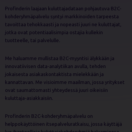
Profinderin laajaan kuluttajadataan pohjautuva B2C-
kohderyhmäpalvelu syntyi markkinoiden tarpeesta
tavoittaa tehokkaasti ja nopeasti juuri ne kuluttajat,
jotka ovat potentiaalisimpia ostajia kullekin
tuotteelle, tai palvelulle.
Me haluamme mullistaa B2C-myyntisi älykkään ja
innovatiivisen data-analytiikan avulla, tehden
jokaisesta asiakaskontaktista mielekkään ja
kannattavan. Me visioimme maailman, jossa yritykset
ovat saumattomasti yhteydessä juuri oikeisiin
kuluttaja-asiakkaisiin.
Profinderin B2C-kohderyhmäpalvelu on
helppokäyttöinen itsepalveluratkaisu, jossa käyttäjä
luo ihanteellisia kuluttajakohderyhmiä haluamiensa