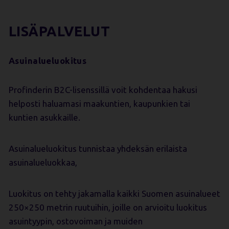
LISÄPALVELUT
Asuinalueluokitus
Profinderin B2C-lisenssillä voit kohdentaa hakusi
helposti haluamasi maakuntien, kaupunkien tai
kuntien asukkaille.
Asuinalueluokitus tunnistaa yhdeksän erilaista
asuinalueluokkaa,
Luokitus on tehty jakamalla kaikki Suomen asuinalueet
250×250 metrin ruutuihin, joille on arvioitu luokitus
asuintyypin, ostovoiman ja muiden