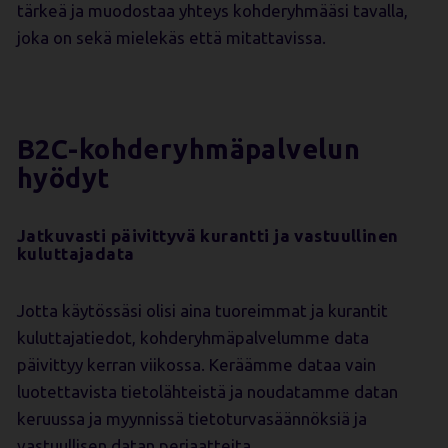
tärkeä ja muodostaa yhteys kohderyhmääsi tavalla,
joka on sekä mielekäs että mitattavissa.
B2C-kohderyhmäpalvelun
hyödyt
Jatkuvasti päivittyvä kurantti ja vastuullinen
kuluttajadata
Jotta käytössäsi olisi aina tuoreimmat ja kurantit
kuluttajatiedot, kohderyhmäpalvelumme data
päivittyy kerran viikossa. Keräämme dataa vain
luotettavista tietolähteistä ja noudatamme datan
keruussa ja myynnissä tietoturvasäännöksiä ja
vastuullisen datan periaatteita.