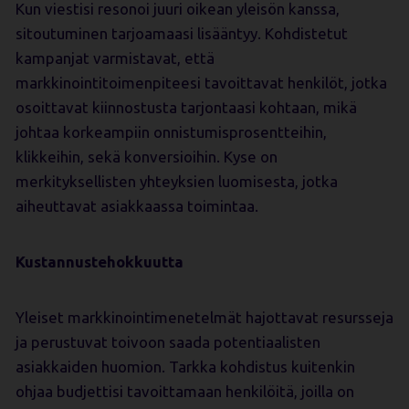
Kun viestisi resonoi juuri oikean yleisön kanssa,
sitoutuminen tarjoamaasi lisääntyy. Kohdistetut
kampanjat varmistavat, että
markkinointitoimenpiteesi tavoittavat henkilöt, jotka
osoittavat kiinnostusta tarjontaasi kohtaan, mikä
johtaa korkeampiin onnistumisprosentteihin,
klikkeihin, sekä konversioihin. Kyse on
merkityksellisten yhteyksien luomisesta, jotka
aiheuttavat asiakkaassa toimintaa.
Kustannustehokkuutta
Yleiset markkinointimenetelmät hajottavat resursseja
ja perustuvat toivoon saada potentiaalisten
asiakkaiden huomion. Tarkka kohdistus kuitenkin
ohjaa budjettisi tavoittamaan henkilöitä, joilla on