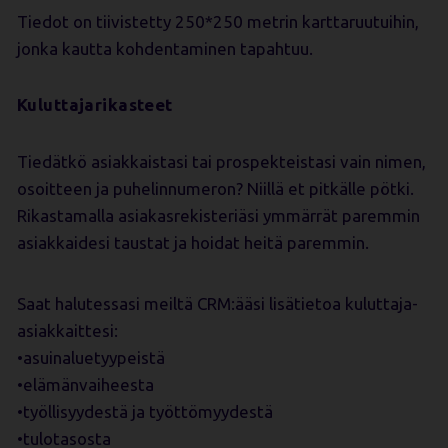
Tiedot on tiivistetty 250*250 metrin karttaruutuihin,
jonka kautta kohdentaminen tapahtuu.
Kuluttajarikasteet
Tiedätkö asiakkaistasi tai prospekteistasi vain nimen,
osoitteen ja puhelinnumeron? Niillä et pitkälle pötki.
Rikastamalla asiakasrekisteriäsi ymmärrät paremmin
asiakkaidesi taustat ja hoidat heitä paremmin.
Saat halutessasi meiltä CRM:ääsi lisätietoa kuluttaja-
asiakkaittesi:
•asuinaluetyypeistä
•elämänvaiheesta
•työllisyydestä ja työttömyydestä
•tulotasosta