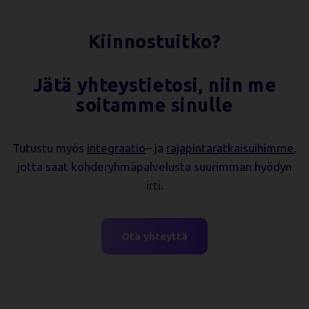
Kiinnostuitko?
Jätä yhteystietosi, niin me
soitamme sinulle
Tutustu myös
integraatio
– ja
rajapintaratkaisuihimme
,
jotta saat kohderyhmäpalvelusta suurimman hyödyn
irti.
Ota yhteyttä