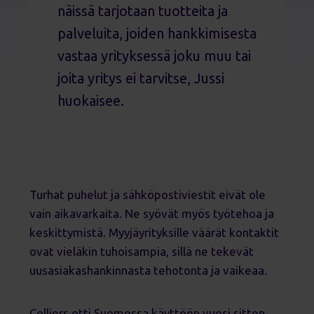
näissä tarjotaan tuotteita ja
palveluita, joiden hankkimisesta
vastaa yrityksessä joku muu tai
joita yritys ei tarvitse, Jussi
huokaisee.
Turhat puhelut ja sähköpostiviestit eivät ole
vain aikavarkaita. Ne syövät myös työtehoa ja
keskittymistä. Myyjäyrityksille väärät kontaktit
ovat vieläkin tuhoisampia, sillä ne tekevät
uusasiakashankinnasta tehotonta ja vaikeaa.
Colliers otti Suomessa käyttöön vuosi sitten