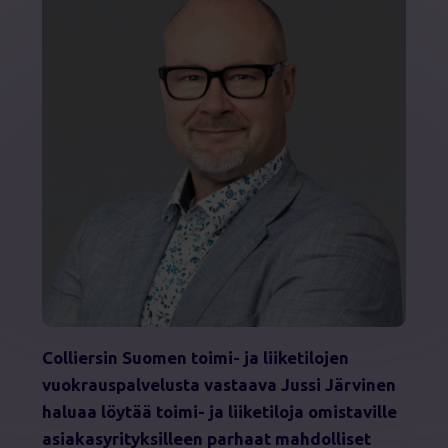
Colliersin Suomen toimi- ja liiketilojen
vuokrauspalvelusta vastaava Jussi Järvinen
haluaa löytää toimi- ja liiketiloja omistaville
asiakasyrityksilleen parhaat mahdolliset