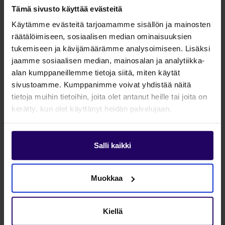
Tämä sivusto käyttää evästeitä
– Kohdentaminen on tässä keskiössä.
Käytämme evästeitä tarjoamamme sisällön ja mainosten
Haluamme tunnistaa ne yritykset, joille
räätälöimiseen, sosiaalisen median ominaisuuksien
toimitilojen
tukemiseen ja kävijämäärämme analysoimiseen. Lisäksi
vaihtaminen on ajankohtaista. Tässä käytämme
jaamme sosiaalisen median, mainosalan ja analytiikka-
apunamme useampia eri lähteitä, kuten
alan kumppaneillemme tietoja siitä, miten käytät
sivustoamme. Kumppanimme voivat yhdistää näitä
talousmedioita ja B2B-kohderyhmäpalvelua.
tietoja muihin tietoihin, joita olet antanut heille tai joita on
Päättäjätieto vanhenee helposti, joten
kerätty, kun olet käyttänyt heidän palvelujaan.
Profinderin ajantasainen päättäjätieto on
meille kullanarvoista, Jussi kertoo.
Salli kaikki
Profinderin B2B-kohderyhmäpalvelulla voi
löytää uusia prospekteja samalla kun
Muokkaa
päättäjätiedot
rikastavat yrityksen omaa asiakastietokantaa.
Kiellä
Kun B2B-kohderyhmäpalvelu on integroitu