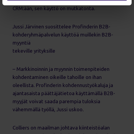
suoraan
CRM:ään, sen käyttö on mutkatonta.
Jussi Järvinen suosittelee Profinderin B2B-
kohderyhmäpalvelun käyttöä muillekin B2B-
myyntiä
tekeville yrityksille
– Markkinoinnin ja myynnin toimenpiteiden
kohdentaminen oikeille tahoille on ihan
oleellista. Profinderin kohdennustyökaluja ja
ajantasaista päättäjätietoa käyttämällä B2B-
myyjät voivat saada parempia tuloksia
vähemmällä työllä, Jussi uskoo.
Colliers on maailman johtava kiinteistöalan