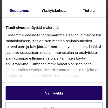
Suostumus
Yksityiskohdat
Tietoja
Tämä sivusto käyttää evästeitä
Käytämme evästeitä tarjoamamme sisällön ja mainosten
räätälöimiseen, sosiaalisen median ominaisuuksien
tukemiseen ja kävijämäärämme analysoimiseen. Lisäksi
Miten markkinointi
jaamme sosiaalisen median, mainosalan ja analytiikka-
alan kumppaneillemme tietoja siitä, miten käytät
auttaa myyntiä – ja
sivustoamme. Kumppanimme voivat yhdistää näitä
miksi yhteistyö
tietoja muihin tietoihin, joita olet antanut heille tai joita on
kerätty, kun olet käyttänyt heidän palvelujaan.
kannattaa?
Salli kaikki