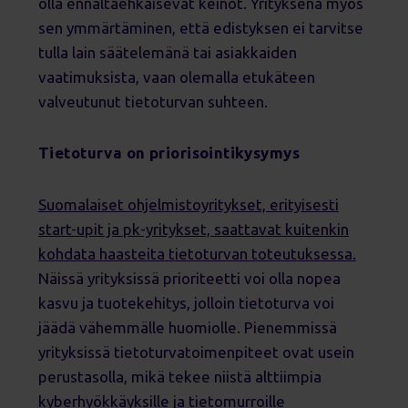
olla ennaltaehkäisevät keinot. Yrityksenä myös
sen ymmärtäminen, että edistyksen ei tarvitse
tulla lain säätelemänä tai asiakkaiden
vaatimuksista, vaan olemalla etukäteen
valveutunut tietoturvan suhteen.
Tietoturva on priorisointikysymys
Suomalaiset ohjelmistoyritykset, erityisesti
start-upit ja pk-yritykset, saattavat kuitenkin
kohdata haasteita tietoturvan toteutuksessa.
Näissä yrityksissä prioriteetti voi olla nopea
kasvu ja tuotekehitys, jolloin tietoturva voi
jäädä vähemmälle huomiolle. Pienemmissä
yrityksissä tietoturvatoimenpiteet ovat usein
perustasolla, mikä tekee niistä alttiimpia
kyberhyökkäyksille ja tietomurroille