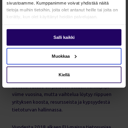
sivustoamme. Kumppanimme voivat yhdistää näitä
tietoja muihin tietoihin, joita olet antanut heille tai joita on
kerätty, kun olet käyttänyt heidän palvelujaan.
Salli kaikki
Muokkaa
SaaS-yritysten tietoturva
Kiellä
Suomalaisen ohjelmistoalan yritysten
tietoturvataso on yleisesti ottaen kehittynyt
viime vuosina, mutta vaihtelua löytyy riippuen
yrityksen koosta, resursseista ja kypsyydestä
tietoturvan hallinnassa.
Vuodesta 2018 alkaen EU-maissa tietosuojaa