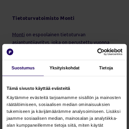
Tietoturvatoimisto Monti
Monti
on espoolainen tietoturvan
asiantuntijayritys, joka on perustettu vuonna
2022. Yrityksen perustivat pitkän linjan
tietoturva-ammattilaiset, jotka halusivat tuoda
tietoturvan asiantuntijatyön lähemmäksi
Suostumus
Yksityiskohdat
Tietoja
asiakkaita. Monti keskittyykin tuomaan
tietoturvasta huolehtimisen ymmärrettäväksi
Tämä sivusto käyttää evästeitä
ja helpoksi osaksi asiakkaidensa toimintaa.
Monti auttaa myös asiakkaitaan viestimään
Käytämme evästeitä tarjoamamme sisällön ja mainosten
tietoturvasta ja luotettavuudesta, mikä tuo
räätälöimiseen, sosiaalisen median ominaisuuksien
tukemiseen ja kävijämäärämme analysoimiseen. Lisäksi
tietoturvan tekemiseen iloa ja vetovoimaa.
jaamme sosiaalisen median, mainosalan ja analytiikka-
alan kumppaneillemme tietoja siitä, miten käytät