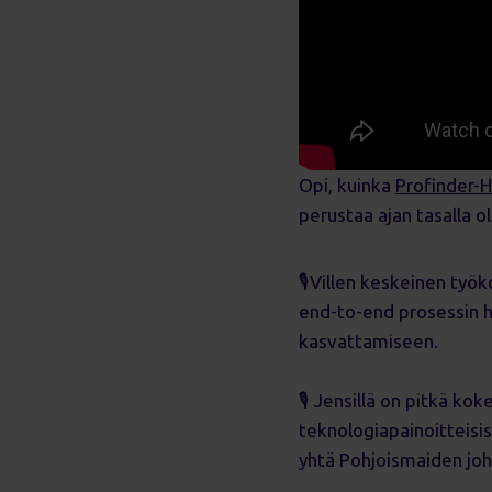
Opi, kuinka
Profinder-
perustaa ajan tasalla o
🎙️Villen keskeinen ty
end-to-end prosessin h
kasvattamiseen.
🎙️ Jensillä on pitkä ko
teknologiapainoitteisis
yhtä Pohjoismaiden jo