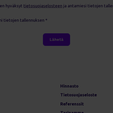
en hyväksyt
tietosuojaselosteen
ja antamiesi tietojen tall
i tietojen tallennuksen
*
Hinnasto
Tietosuojaseloste
Referenssit
Tarinamme