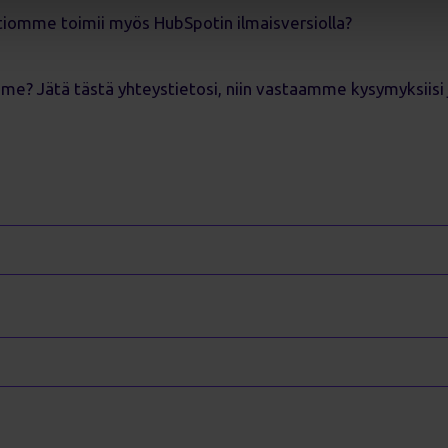
atiomme toimii myös HubSpotin ilmaisversiolla?
me? Jätä tästä yhteystietosi, niin vastaamme kysymyksiisi