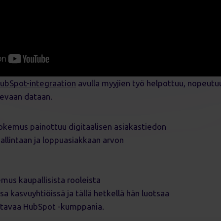
HubSpot-integraation
avulla myyjien työ helpottuu, nopeutu
levaan dataan.
ökokemus painottuu digitaalisen asiakastiedon
allintaan ja loppuasiakkaan arvon
kemus kaupallisista rooleista
sa kasvuyhtiöissä ja tällä hetkellä hän luotsaa
htavaa HubSpot -kumppania.