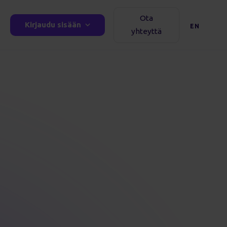
Ota
Kirjaudu sisään
EN
yhteyttä