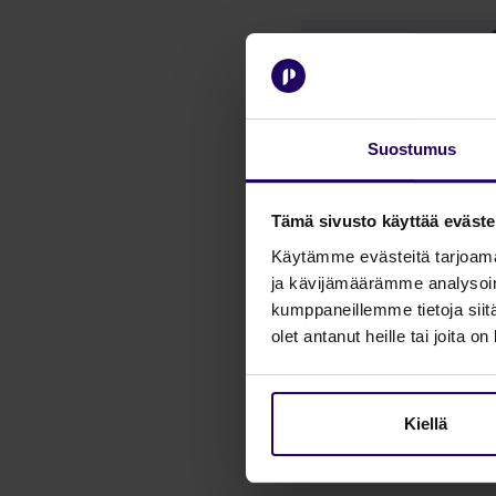
Suostumus
Tämä sivusto käyttää eväste
Webinaarin si
Käytämme evästeitä tarjoama
ja kävijämäärämme analysoim
kumppaneillemme tietoja siitä
Myynnin hallinnan teho
olet antanut heille tai joita o
Reaaliaikaisen datan va
Kiellä
Asiakascase: Innovati