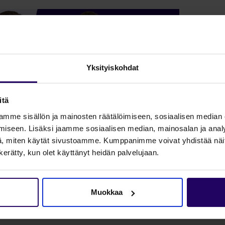
Yksityiskohdat
itä
sältö
mme sisällön ja mainosten räätälöimiseen, sosiaalisen median
iseen. Lisäksi jaamme sosiaalisen median, mainosalan ja analy
, miten käytät sivustoamme. Kumppanimme voivat yhdistää näitä t
staminen ja yleisten haasteiden ratkaisut
n kerätty, kun olet käyttänyt heidän palvelujaan.
ikutus liidien laatuun
Muokkaa
on Home hyödyntää Profinder-HubSpot-integraatiota