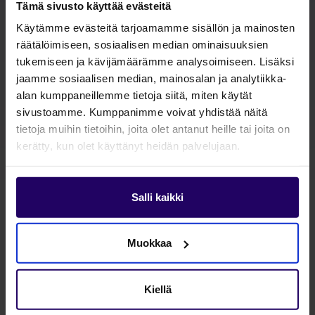
Tämä sivusto käyttää evästeitä
Käytämme evästeitä tarjoamamme sisällön ja mainosten
räätälöimiseen, sosiaalisen median ominaisuuksien
tukemiseen ja kävijämäärämme analysoimiseen. Lisäksi
CRM-järjestelmä
jaamme sosiaalisen median, mainosalan ja analytiikka-
alan kumppaneillemme tietoja siitä, miten käytät
tehokäyttöön – näin
sivustoamme. Kumppanimme voivat yhdistää näitä
parannat sen tuottoa
tietoja muihin tietoihin, joita olet antanut heille tai joita on
kerätty, kun olet käyttänyt heidän palvelujaan.
B2B-myynnissä
Salli kaikki
Muokkaa
Kiellä