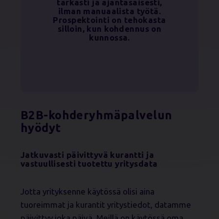
tarkasti ja ajantasaisesti,
ilman manuaalista työtä.
Prospektointi on tehokasta
silloin, kun kohdennus on
kunnossa.
B2B-kohderyhmäpalvelun
hyödyt
Jatkuvasti päivittyvä kurantti ja
vastuullisesti tuotettu yritysdata
Jotta yrityksenne käytössä olisi aina
tuoreimmat ja kurantit yritystiedot, datamme
päivittyy joka päivä. Meillä on käytössä oma