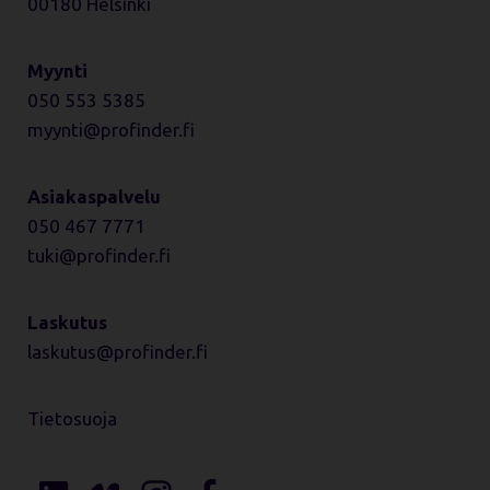
00180 Helsinki
Myynti
050 553 5385
myynti
profinder.fi
Asiakaspalvelu
050 467 7771
tuki
profinder.fi
Laskutus
laskutus
profinder.fi
Tietosuoja